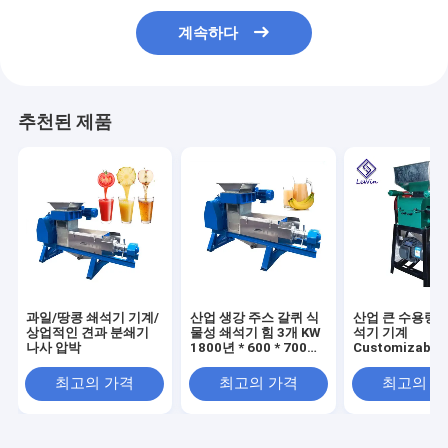
계속하다
추천된 제품
과일/땅콩 쇄석기 기계/
산업 생강 주스 갈퀴 식
산업 큰 수용량 
상업적인 견과 분쇄기
물성 쇄석기 힘 3개 KW
석기 기계
나사 압박
1800년 * 600 * 700
Customizable
Mm
최고의 가격
최고의 가격
최고의 