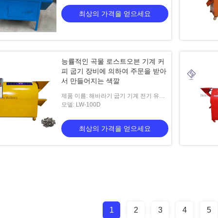
최상의 가격을 얻으세요
능률적인 곡물 로스트오븐 기계 커
피 굽기 장비에 의하여 주문을 받아
서 만들어지는 색깔
제품 이름: 해바라기 굽기 기계 전기 유형
은 판매 좋은 가격을 위한 roater 기계를
모델: LW-100D
씨를 뿌립니다
최상의 가격을 얻으세요
1
2
3
4
5