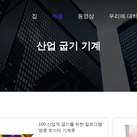
집
제품
동영상
우리에 대
산업 굽기 기계
100 산업적 굽기를 위한 킬로그램
땅콩 로스터 기계류