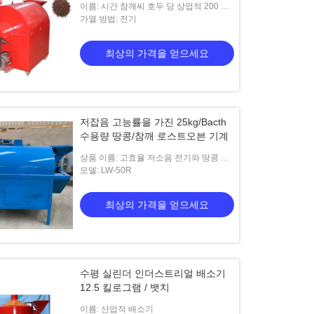
이름: 시간 참깨씨 호두 당 상업적 200 킬
로그램이 기계류를 굽습니다
가열 방법: 전기
최상의 가격을 얻으세요
저잡음 고능률을 가진 25kg/Bacth
수용량 땅콩/참깨 로스트오븐 기계
상품 이름: 고효율 저소음 전기와 땅콩 참
깨 로스터 기계
모델: LW-50R
최상의 가격을 얻으세요
수평 실린더 인더스트리얼 배소기
12.5 킬로그램 / 뱃치
이름: 산업적 배소기