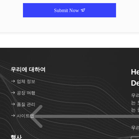
Submit Now
우리에 대하여
He
업체 정보
De
공장 여행
우리
는 
품질 관리
는 
사이트맵
우
행사