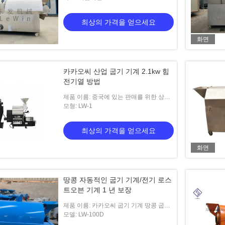
최상의 가격을 얻으세요
화면
장을 가진 전기 커피 콩 로
카카오씨 산업 굽기 기계 2.1kw 힘
0V
전기열 방법
가격을 얻으세요
제품 이름: 중국에 있는 판매를 위한 상업
적인 1kg 커피 로스터 카카오씨 굽기 기계
모형: LW-1
최상의 가격을 얻으세요
화면
땅콩 자동적인 굽기 기계/전기 로스
트오븐 기계 1 년 보장
제품 이름: 카카오씨 굽기 기계 땅콩 굽기
기계장치 참깨 굽기 기계
모델: LW-100D