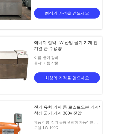
최상의 가격을 얻으세요
에너지 절약 LW 산업 굽기 기계 전
기열 큰 수용량
이름: 굽기 장비
물자: 기름 작물
최상의 가격을 얻으세요
전기 유형 커피 콩 로스트오븐 기계/
참깨 굽기 기계 380v 전압
제품 이름: 전기 유형 완전히 자동적인 땅
콩 땅콩 로스트오븐 기계 밤/참깨 굽기 기
모델: LW-100D
계