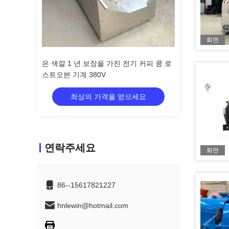
화면
기 커피 콩 로
은 색깔 1 년 보장을 가진 전기 커피 콩 로
은 색깔 1 년 보
스트오븐 기계 380V
스트오븐 기계 38
으세요
최상의 가격을 얻으세요
최상의 
연락주세요
화면
86--15617821227
hnlewin@hotmail.com