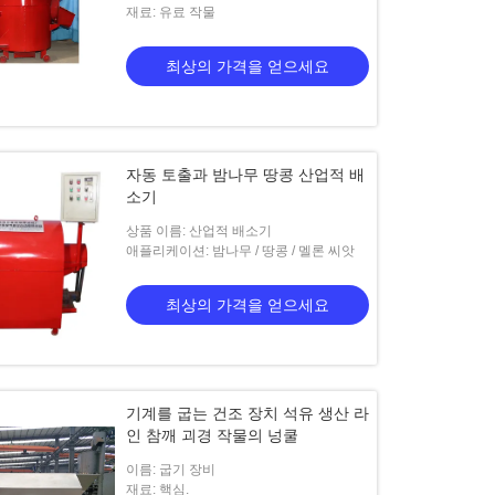
재료: 유료 작물
최상의 가격을 얻으세요
자동 토출과 밤나무 땅콩 산업적 배
소기
상품 이름: 산업적 배소기
애플리케이션: 밤나무 / 땅콩 / 멜론 씨앗
최상의 가격을 얻으세요
기계를 굽는 건조 장치 석유 생산 라
인 참깨 괴경 작물의 넝쿨
이름: 굽기 장비
재료: 핵심.